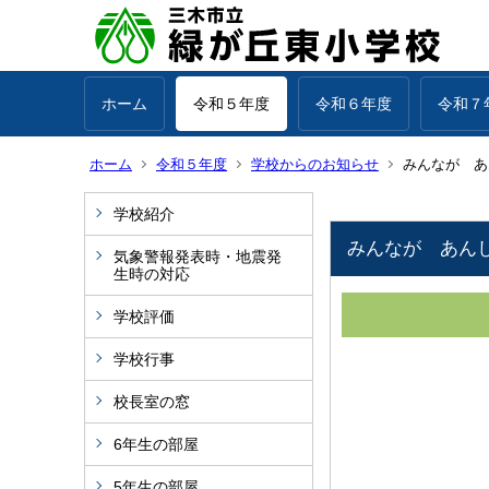
ホーム
令和５年度
令和６年度
令和７
ホーム
令和５年度
学校からのお知らせ
みんなが あ
学校紹介
みんなが あん
気象警報発表時・地震発
生時の対応
学校評価
学校行事
校長室の窓
6年生の部屋
5年生の部屋