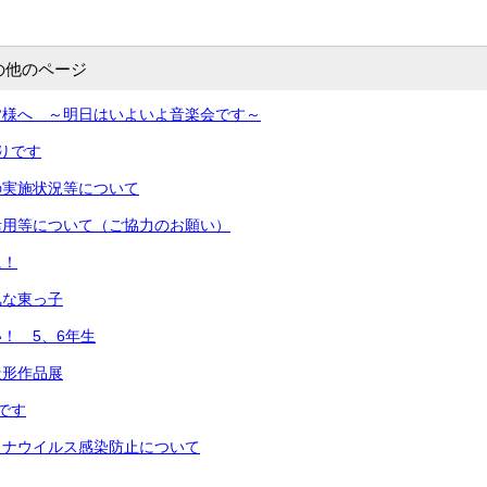
の他のページ
皆様へ ～明日はいよいよ音楽会です～
りです
の実施状況等について
活用等について（ご協力のお願い）
に！
気な東っ子
！ 5、6年生
造形作品展
です
ロナウイルス感染防止について