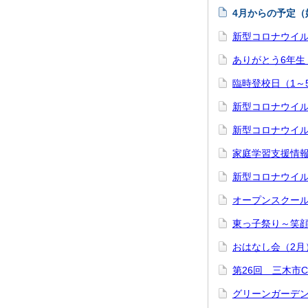
4月からの予定（
新型コロナウイ
ありがとう6年生 
臨時登校日（1～
新型コロナウイ
新型コロナウイ
家庭学習支援情
新型コロナウイ
オープンスクー
東っ子祭り～笑
おはなし会（2月
第26回 三木市
グリーンガーデン