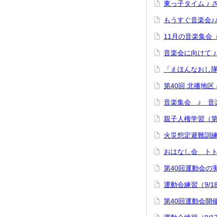
東っ子タイム ♪ 
もうすぐ音楽会♪
11月の音楽集会
音楽会に向けて ♪
「えほんなおし
第40回 北播地
音楽集会 ♪ 音
親子人権学習（第
火災想定避難訓
おはなし会 トト
第40回運動会の
運動会練習（9/
第40回運動会開