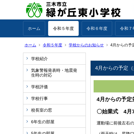
ホーム
令和５年度
令和６年度
令和７
ホーム
令和５年度
学校からのお知らせ
4月からの予
学校紹介
4月からの予定
気象警報発表時・地震発
生時の対応
学校評価
学校行事
4月からの予定
校長室の窓
〇始業式 4月
6年生の部屋
運動場に前後左右
5年生の部屋
（雨天時は、昇降