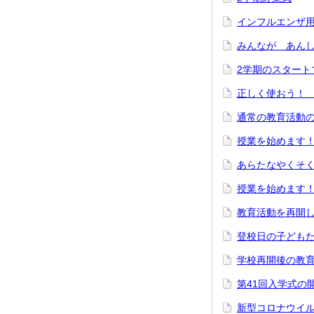
インフルエンザ
みんなが あん
2学期のスタート
正しく使おう！
通常の教育活動
授業を始めます！
あらたなやくそく
授業を始めます
教育活動を再開
登校日の子ども
学校再開後の教
第41回入学式の
新型コロナウイ