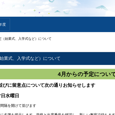
年度
定（始業式、入学式など）について
（始業式、入学式など）について
4月からの予定につい
並びに留意点について次の通りお知らせします
7日水曜日
の間隔を開けて並びます
口に名簿を掲示します。学級と出席番号を確認し、新しい教室で待ちま