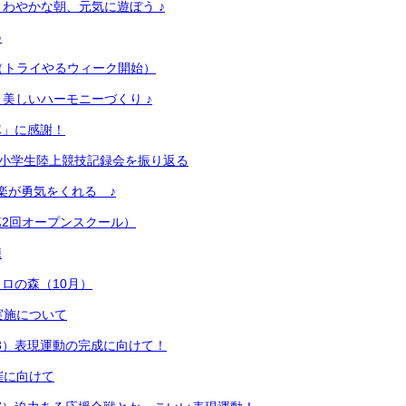
さわやかな朝、元気に遊ぼう ♪
♪
（トライやるウィーク開始）
 美しいハーモニーづくり ♪
隊」に感謝！
区 小学生陸上競技記録会を振り返る
楽が勇気をくれる ♪
2回オープンスクール）
練
ロの森（10月）
実施について
18）表現運動の完成に向けて！
催に向けて