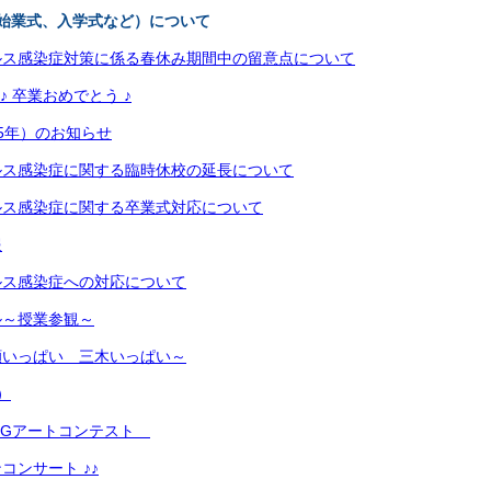
始業式、入学式など）について
ルス感染症対策に係る春休み期間中の留意点について
♪ 卒業おめでとう ♪
5年）のお知らせ
ルス感染症に関する臨時休校の延長について
ルス感染症に関する卒業式対応について
報
ルス感染症への対応について
ル～授業参観～
顔いっぱい 三木いっぱい～
）
CGアートコンテスト
コンサート ♪♪