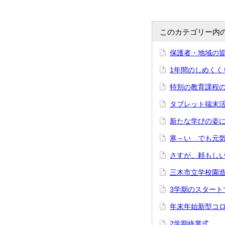
このカテゴリー内
保護者・地域の
1年間のしめくく
特別の教育課程
タブレット端末
新たな学びの姿
寒～い でも元
さすが、頼もしい
三木市立学校園
3学期のスタート
年末年始新型コ
2学期終業式