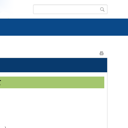
て
す。）