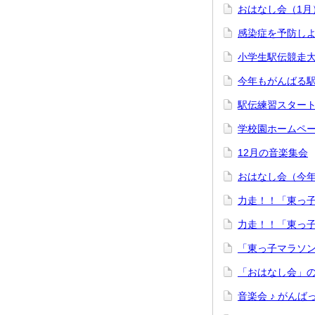
おはなし会（1月
感染症を予防しよ
小学生駅伝競走
今年もがんばる
駅伝練習スター
学校園ホームペ
12月の音楽集会
おはなし会（今
力走！！「東っ
力走！！「東っ
「東っ子マラソ
「おはなし会」
音楽会 ♪ がんばっ