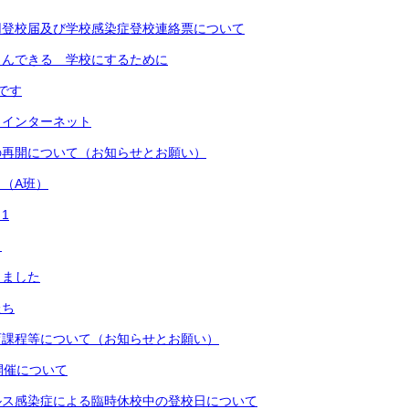
用登校届及び学校感染症登校連絡票について
しんできる 学校にするために
です
 インターネット
の再開について（お知らせとお願い）
（A班）
1
！
しました
たち
育課程等について（お知らせとお願い）
開催について
ルス感染症による臨時休校中の登校日について