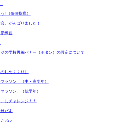
）
う‼（保健指導）
大会、がんばりました！
駅伝練習
ト
ージの学校再編バナー（ボタン）の設定について
年のしめくくり）
子マラソン」（中・高学年）
子マラソン」（低学年）
ン」にチャレンジ！！
の日だよ
たね ♪