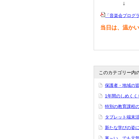
↓
「音楽会プログラム」.
当日は、温か
このカテゴリー内
保護者・地域の
1年間のしめくく
特別の教育課程
タブレット端末
新たな学びの姿
寒～い でも元