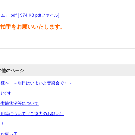
pdf [ 974 KB pdfファイル]
い拍手をお願いいたします。
の他のページ
皆様へ ～明日はいよいよ音楽会です～
りです
の実施状況等について
活用等について（ご協力のお願い）
に！
気な東っ子