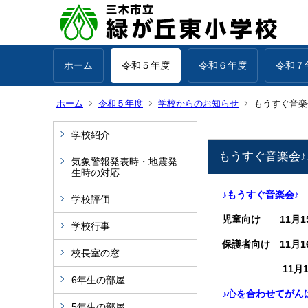
ホーム
令和５年度
令和６年度
令和７
ホーム
令和５年度
学校からのお知らせ
もうすぐ音楽
学校紹介
もうすぐ音楽会♪
気象警報発表時・地震発
生時の対応
♪もうすぐ音楽会♪
学校評価
児童向け 11月15
学校行事
保護者向け 11月1
校長室の窓
11月16日（
6年生の部屋
♪心を合わせてがん
5年生の部屋