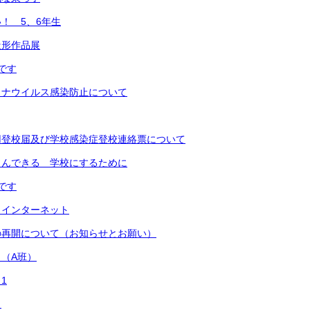
！ 5、6年生
造形作品展
です
ロナウイルス感染防止について
用登校届及び学校感染症登校連絡票について
しんできる 学校にするために
です
 インターネット
の再開について（お知らせとお願い）
（A班）
1
！