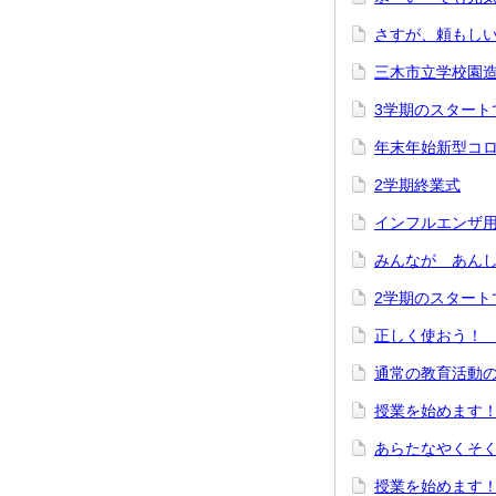
さすが、頼もしい
三木市立学校園
3学期のスタート
年末年始新型コ
2学期終業式
インフルエンザ
みんなが あん
2学期のスタート
正しく使おう！
通常の教育活動
授業を始めます！
あらたなやくそく
授業を始めます