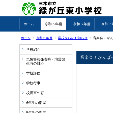
ホーム
令和５年度
令和６年度
令和７
ホーム
令和５年度
学校からのお知らせ
音楽会 ♪ が
学校紹介
音楽会 ♪ がんば
気象警報発表時・地震発
生時の対応
学校評価
学校行事
校長室の窓
6年生の部屋
5年生の部屋