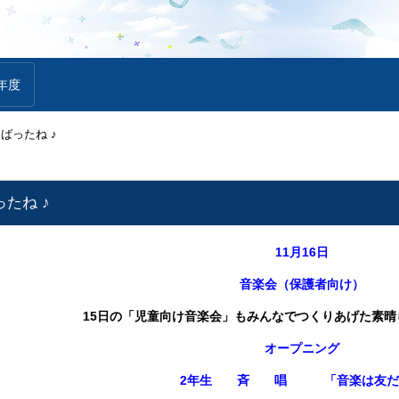
年度
んばったね ♪
ったね ♪
11月16日
音楽会（保護者向け）
15日の「児童向け音楽会」もみんなでつくりあげた素
オープニング
2
年生 斉 唱 「音楽は友だ