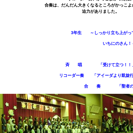
合奏は、だんだん大きくなるところがかっこよ
迫力がありました。
3年生
～しっかり立ち上がっ
いちにのさん！
斉 唱 「受けて立つ！！
リコーダー奏 「アイーダより凱旋行
合 奏 「聖者の行