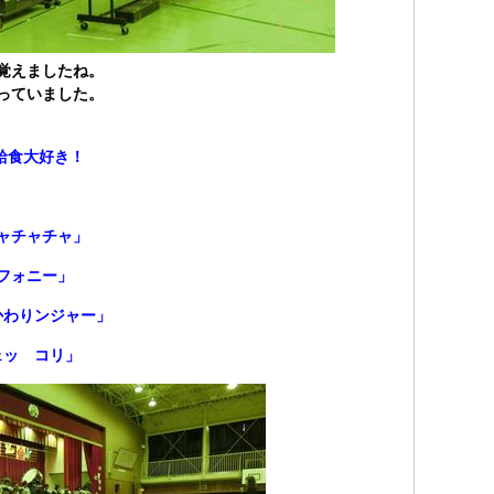
覚えましたね。
っていました。
給食大好き！
チャチャ」
ォニー」
ンジャー」
ッ コリ」