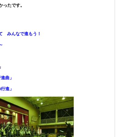
かったです。
て みんなで進もう！
～
」
進曲」
進」