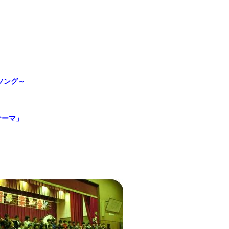
。
。
ソング～
テーマ」