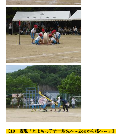
【10 表現「とよちっ子☆一歩先へ～Zooから桜へ～」】