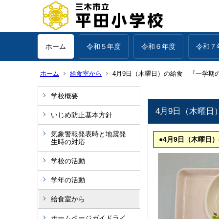
ホーム
令和５年度
令和６年度
令和７
ホーム
給食室から
4月9日（木曜日）の給食 『一学期
学校概要
4月9日（木曜
いじめ防止基本方針
気象警報発表時と地震発
●4月9日（木曜日）
生時の対応
学校の活動
学年の活動
給食室から
ホームページガイドライ