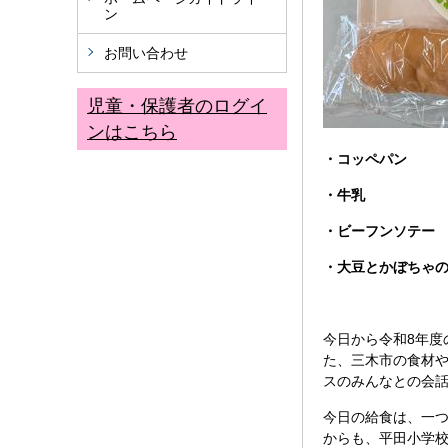
ン
お問い合わせ
児童・保護者のログイ
ンはこちら
・コッペパン
・牛乳
・ビーフンソテー
・大豆とかぼちゃ
今日から令和8年
た、三木市の食材
スのみんなとの会
今日の給食は、一
からも、平田小学