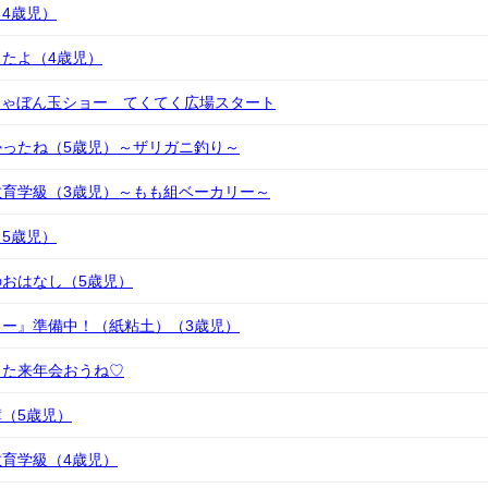
4歳児）
たよ（4歳児）
しゃぼん玉ショー てくてく広場スタート
ったね（5歳児）～ザリガニ釣り～
教育学級（3歳児）～もも組ベーカリー～
5歳児）
おはなし（5歳児）
ー』準備中！（紙粘土）（3歳児）
また来年会おうね♡
（5歳児）
育学級（4歳児）