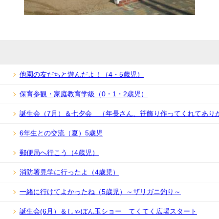
他園の友だちと遊んだよ！（4・5歳児）
保育参観・家庭教育学級（0・1・2歳児）
誕生会（7月）＆七夕会 （年長さん、笹飾り作ってくれてあり
6年生との交流（夏）5歳児
郵便局へ行こう（4歳児）
消防署見学に行ったよ（4歳児）
一緒に行けてよかったね（5歳児）～ザリガニ釣り～
誕生会(6月）＆しゃぼん玉ショー てくてく広場スタート