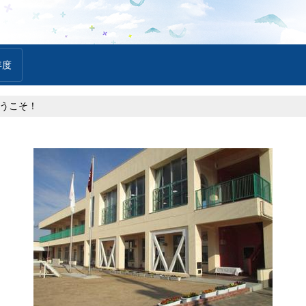
年度
うこそ！