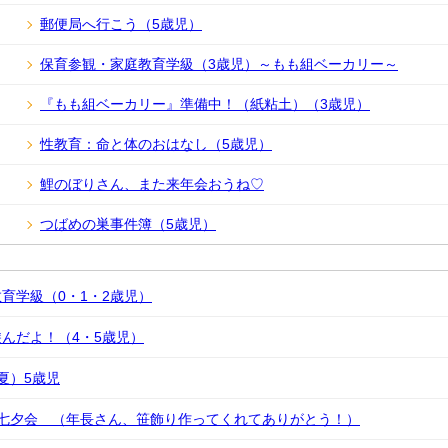
郵便局へ行こう（5歳児）
保育参観・家庭教育学級（3歳児）～もも組ベーカリー～
『もも組ベーカリー』準備中！（紙粘土）（3歳児）
性教育：命と体のおはなし（5歳児）
鯉のぼりさん、また来年会おうね♡
つばめの巣事件簿（5歳児）
育学級（0・1・2歳児）
んだよ！（4・5歳児）
夏）5歳児
＆七夕会 （年長さん、笹飾り作ってくれてありがとう！）