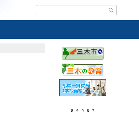
8
6
9
8
7