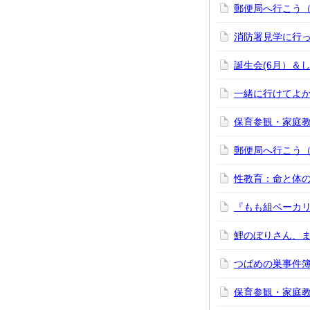
郵便局へ行こう（
消防署見学に行っ
誕生会(6月）＆
一緒に行けてよか
保育参観・家庭
郵便局へ行こう（
性教育：命と体の
『もも組ベーカリ
鯉のぼりさん、
つばめの巣事件簿
保育参観・家庭教