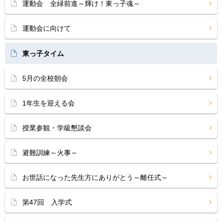
運動会 全緑前進～輝け！東っ子魂～
運動会に向けて
東っ子タイム
5月の全校朝会
1年生を迎える会
授業参観・学級懇談会
避難訓練～火事～
お世話になった先生方にありがとう～離任式～
第47回 入学式