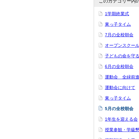
このカテゴリー内
1学期終業式
東っ子タイム
7月の全校朝会
オープンスクー
子どもの命を守
6月の全校朝会
運動会 全緑前
運動会に向けて
東っ子タイム
5月の全校朝会
1年生を迎える会
授業参観・学級