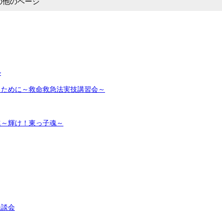
の他のページ
ル
るために～救命救急法実技講習会～
進～輝け！東っ子魂～
懇談会