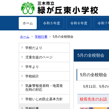
ホーム
令和５年度
令和６年度
令和７
ホーム
学校行事
5月の全校朝会
学校だより
5月の全校朝会
児童生徒のページ
学年より
5月の全校朝会
学校紹介
気象警報発表時・地震発
5月11日、5月
生時の対応
学校いじめ防止基本方針
校長先生のお話
学校行事