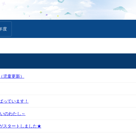
年度
（児童更新）
ばっています！
らいのわたし～
がスタートしました★