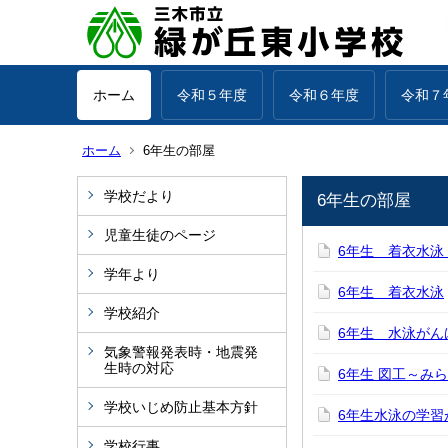
ホーム
令和５年度
令和６年度
令和７
ホーム
6年生の部屋
学校だより
6年生の部屋
児童生徒のページ
6年生 着衣水泳
学年より
6年生 着衣水泳
学校紹介
6年生 水泳がん
気象警報発表時・地震発
生時の対応
6年生 図工～み
学校いじめ防止基本方針
6年生水泳の学習
学校行事