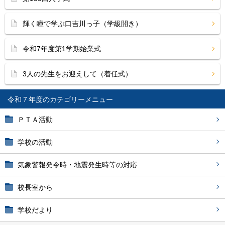
輝く瞳で学ぶ口吉川っ子（学級開き）
令和7年度第1学期始業式
3人の先生をお迎えして（着任式）
令和７年度
ＰＴＡ活動
学校の活動
気象警報発令時・地震発生時等の対応
校長室から
学校だより