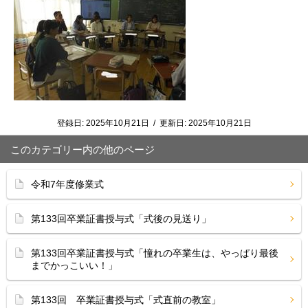
登録日:
2025年10月21日
/
更新日:
2025年10月21日
このカテゴリー内の他のページ
令和7年度修業式
第133回卒業証書授与式「式後の見送り」
第133回卒業証書授与式「憧れの卒業生は、やっぱり最後
までかっこいい！」
第133回 卒業証書授与式「式直前の教室」