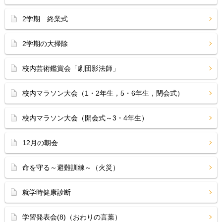
2学期 終業式
2学期の大掃除
校内芸術鑑賞会「劇団影法師」
校内マラソン大会（1・2年生，5・6年生，閉会式）
校内マラソン大会（開会式～3・4年生）
12月の朝会
命を守る～避難訓練～（火災）
就学時健康診断
学習発表会(8)（おわりの言葉）