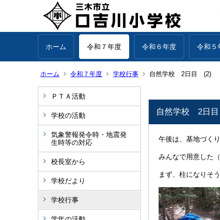
ホーム
令和７年度
令和６年度
令和５
ホーム
令和７年度
学校行事
自然学校 2日目 (2)
ＰＴＡ活動
自然学校 2日目 
学校の活動
気象警報発令時・地震発
午後は、基地づく
生時等の対応
みんなで用意した（
校長室から
まず、柱になりそ
学校だより
学校行事
学年の活動