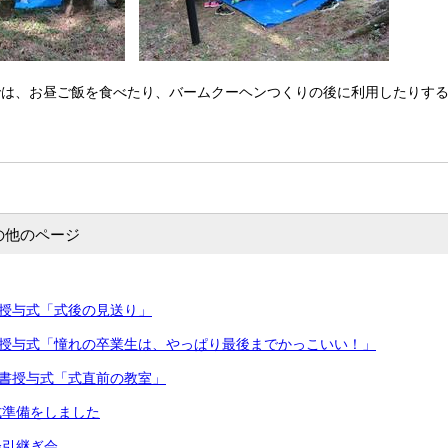
では、お昼ご飯を食べたり、バームクーヘンつくりの後に利用したりす
の他のページ
書授与式「式後の見送り」
書授与式「憧れの卒業生は、やっぱり最後までかっこいい！」
証書授与式「式直前の教室」
式準備をしました
会引継ぎ会