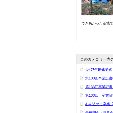
できあがった基地
このカテゴリー内
令和7年度修業式
第133回卒業証
第133回卒業証
第133回 卒業
心を込めて卒業
全校朝会・児童