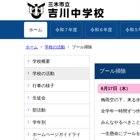
ホーム
令和７年度
令和６年度
令和５
ホーム
学校の活動
プール掃除
学校概要
プール掃除
学校の活動
行事の様子
6月17日（水）
生徒会
梅雨空の下、来る
部活動
全学年一時間ずつ作
学年別
みんなやるべきこ
一生懸命にプール
ホームページガイドライ
ン