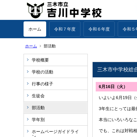
ホーム
令和７年度
令和６年度
令和５
ホーム
部活動
学校概要
三木市中学校総
学校の活動
行事の様子
6月16日（火）
生徒会
いよいよ6月19日
部活動
3年生にとっては最
学年別
本当にいろいろな
でも、これは対戦
ホームページガイドライ
ン