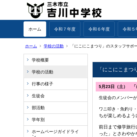
ホーム
令和７年度
令和６年度
令和５
ホーム
学校の活動
「にこにこまつり」のスタッフサポ
学校概要
「にこにこまつ
学校の活動
行事の様子
5月23日（土） 
生徒会
生徒会のメンバー
部活動
ワニ叩き・魚釣り
ちが楽しめるよう
学年別
前日まで修学旅行
ホームページガイドライ
った」とさわやか
ン