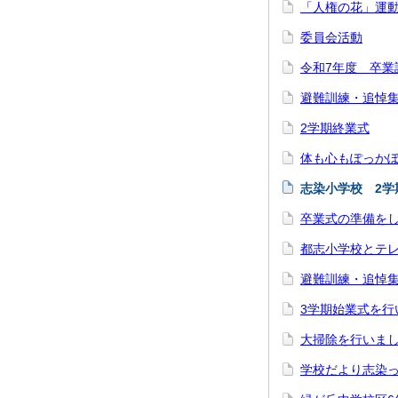
「人権の花」運
委員会活動
令和7年度 卒業
避難訓練・追悼
2学期終業式
体も心もぽっか
志染小学校 2学
卒業式の準備をし
都志小学校とテレ
避難訓練・追悼集
3学期始業式を行
大掃除を行いました
学校だより志染っ子