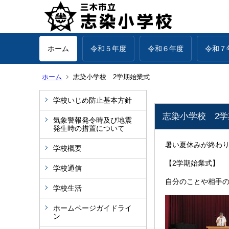
ホーム
令和５年度
令和６年度
令和７
ホーム
志染小学校 2学期始業式
学校いじめ防止基本方針
志染小学校 2
気象警報発令時及び地震
発生時の措置について
暑い夏休みが終わり
学校概要
【2学期始業式】
学校通信
自分のことや相手
学校生活
ホームページガイドライ
ン