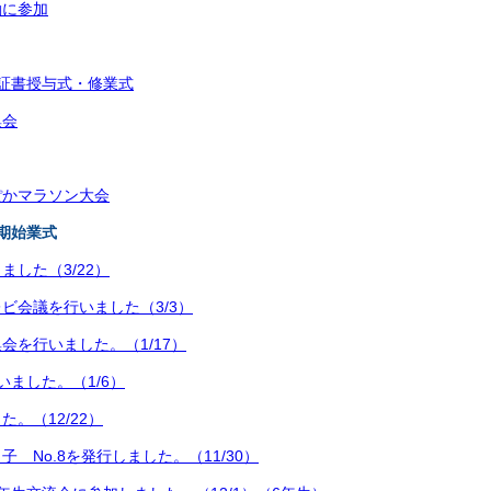
動に参加
証書授与式・修業式
集会
ぽかマラソン大会
期始業式
ました（3/22）
ビ会議を行いました（3/3）
会を行いました。（1/17）
いました。（1/6）
。（12/22）
 No.8を発行しました。（11/30）