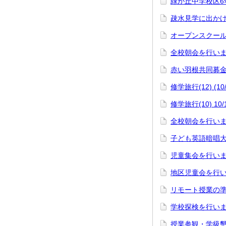
緑が丘中学校区6
疎水見学に出かけ
オープンスクール
全校朝会を行いま
赤い羽根共同募金（
修学旅行(12) (1
修学旅行(10) 1
全校朝会を行いま
子ども英語暗唱大
児童集会を行いま
地区児童会を行い
リモート授業の準
学校探検を行いま
授業参観・学級懇