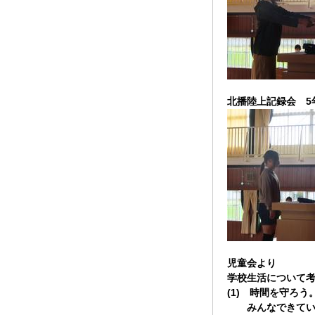
北播陸上記録会 5
児童会より
学校生活について
(1) 時間を守ろう
みんなできていま