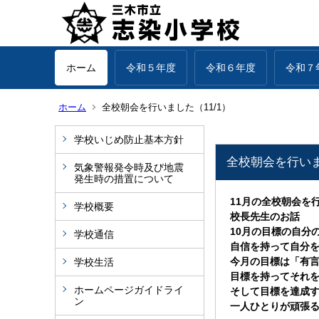
ホーム
令和５年度
令和６年度
令和７
ホーム
全校朝会を行いました（11/1）
学校いじめ防止基本方針
全校朝会を行いま
気象警報発令時及び地震
発生時の措置について
11月の全校朝会を
学校概要
校長先生のお話
10月の目標の自分
学校通信
自信を持って自分
今月の目標は「有
学校生活
目標を持ってそれ
ホームページガイドライ
そして目標を達成
ン
一人ひとりが頑張る