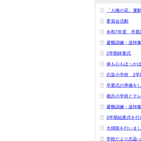
「人権の花」運
委員会活動
令和7年度 卒業
避難訓練・追悼
2学期終業式
体も心もぽっか
志染小学校 2学
卒業式の準備をし
都志小学校とテレ
避難訓練・追悼集
3学期始業式を行
大掃除を行いました
学校だより志染っ子