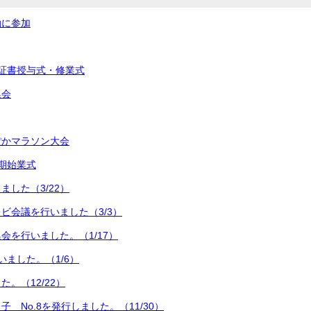
動に参加
証書授与式・修業式
集会
ぽかマラソン大会
期始業式
ました（3/22）
ビ会議を行いました（3/3）
会を行いました。（1/17）
いました。（1/6）
。（12/22）
 No.8を発行しました。（11/30）