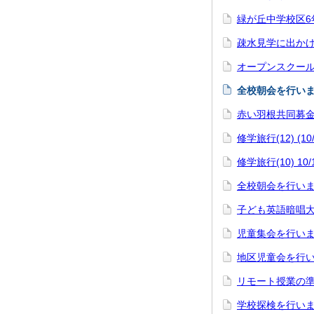
緑が丘中学校区6
疎水見学に出かけ
オープンスクール
全校朝会を行いま
赤い羽根共同募金（
修学旅行(12) (1
修学旅行(10) 1
全校朝会を行いま
子ども英語暗唱大
児童集会を行いま
地区児童会を行い
リモート授業の準
学校探検を行いま