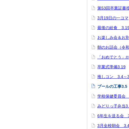
第53回卒業証書授
3月19日の一コマ
最後の給食 3.1
お楽しみ会＆お別れ
朝のお話会（令和7
「おめでとう」が
卒業式準備3.19
推しコン 3.4～3
プールの工事3.5
学校保健委員会 3
みどりっ子弁当3.
6年生を送る会 3
3月全校朝会 3.