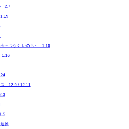
2.7
.19
4
2
集会～つなぐ いのち～ 1.16
1.16
24
2.9 / 12.11
.3
4
.5
金運動