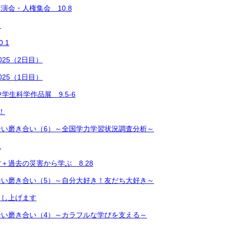
演会・人権集会 10.8
展
.1
25（2日目）
25（1日目）
学生科学作品展 9.5-6
！
合い磨き合い（6）～全国学力学習状況調査分析～
1
＋過去の災害から学ぶ 8.28
合い磨き合い（5）～自分大好き！友だち大好き～
し上げます
合い磨き合い（4）～カラフルな学びを支える～