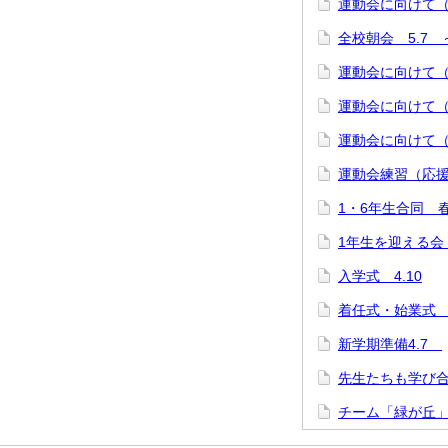
運動会に向けて（
全校朝会 5.7
運動会に向けて（
運動会に向けて（
運動会に向けて（
運動会練習（応援団
1・6年生合同 春
1年生を迎える会 
入学式 4.10
着任式・始業式 4
新学期準備4.7
先生たちも学び合
チーム「緑が丘」