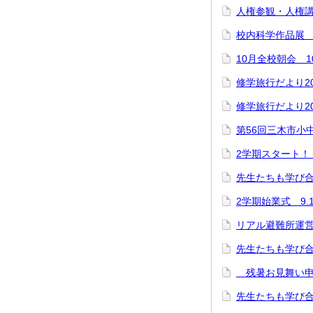
人権参観・人権講
校内科学作品
10月全校朝会 10
修学旅行だより20
修学旅行だより20
第56回三木市小中
2学期スタート！
先生たちも学び
2学期始業式 9.
リアル避難所運営
先生たちも学び
残暑お見舞い申
先生たちも学び