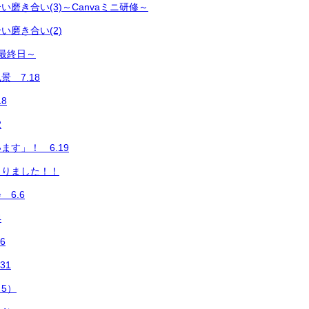
磨き合い(3)～Canvaミニ研修～
い磨き合い(2)
最終日～
 7.18
8
2
ます」！ 6.19
まりました！！
6.6
4
6
31
5）