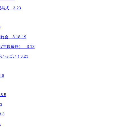
与式 3.23
9
会 3.18₋19
年度最終） 3.13
いっぱい！3.23
.6
.5
3
.3
4