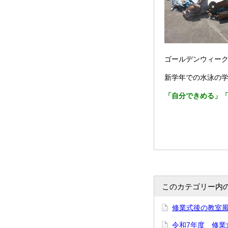
ゴールデンウィー
新学年での水泳の
「自分できめる」
このカテゴリー内
修業式後の教室風景
令和7年度 修業式