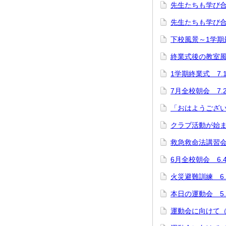
先生たちも学び合い
先生たちも学び合
下校風景～1学期
終業式後の教室風景
1学期終業式 7.1
7月全校朝会 7.
「おはようござい
クラブ活動が始
救急救命法講習会 
6月全校朝会 6.
火災避難訓練 6.
本日の運動会 5.
運動会に向けて（