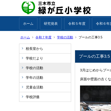
ホーム
研究発表
令和５年度
令和６年
ホーム
令和７年度
学校の活動
プールの工事3.5
校長室から
プールの工事3.5
学校だより
学校の活動
3月はじめからプー
学年の活動
床面や壁面の古く
児童会活動
学校評価