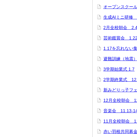
オープンスクール 
生成AIミニ研修 1
2月全校朝会 2.
芸術鑑賞会 1.2
1.17を忘れない
避難訓練（地震） 
3学期始業式 1.7
2学期終業式 12.
新みどりっ子フェス 1
12月全校朝会 12
音楽会 11.13-1
11月全校朝会 11
赤い羽根共同募