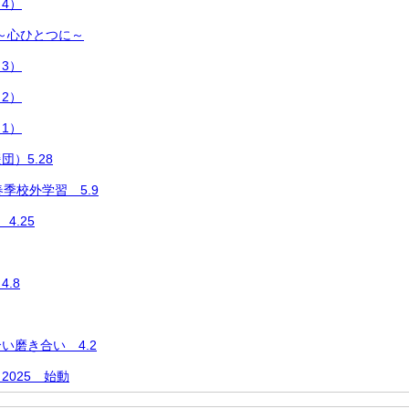
4）
 ～心ひとつに～
3）
2）
1）
）5.28
季校外学習 5.9
4.25
.8
い磨き合い 4.2
2025 始動