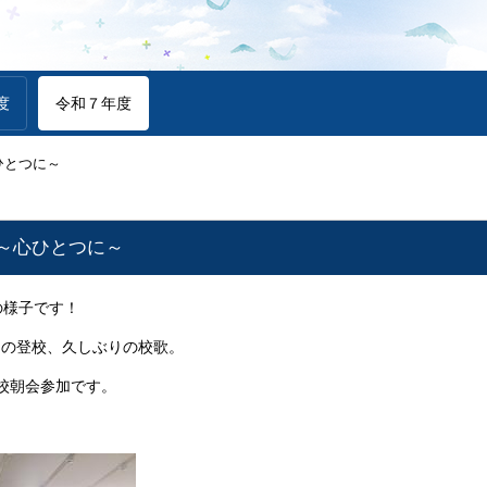
度
令和７年度
ひとつに～
 ～心ひとつに～
の様子です！
りの登校、久しぶりの校歌。
校朝会参加です。