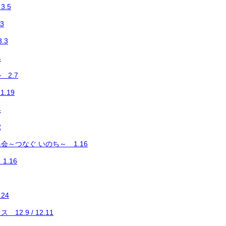
.5
3
.3
4
2.7
.19
4
2
集会～つなぐ いのち～ 1.16
1.16
24
2.9 / 12.11