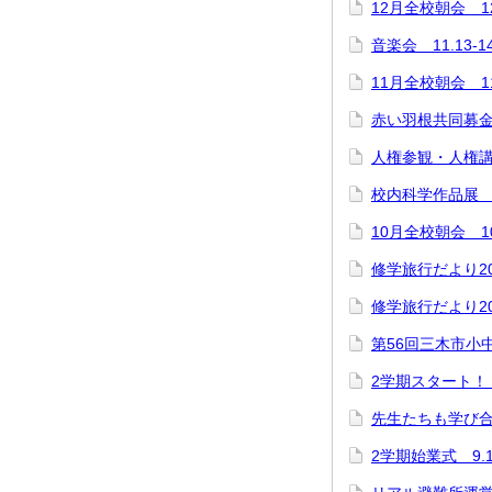
12月全校朝会 12
音楽会 11.13-1
11月全校朝会 11
赤い羽根共同募
人権参観・人権講
校内科学作品
10月全校朝会 10
修学旅行だより20
修学旅行だより20
第56回三木市小中
2学期スタート！
先生たちも学び
2学期始業式 9.