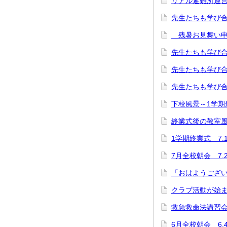
リアル避難所運営
先生たちも学び
残暑お見舞い申
先生たちも学び
先生たちも学び合い
先生たちも学び合
下校風景～1学期
終業式後の教室風景
1学期終業式 7.1
7月全校朝会 7.
「おはようござい
クラブ活動が始
救急救命法講習会 
6月全校朝会 6.