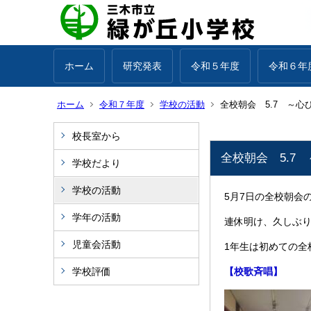
ホーム
研究発表
令和５年度
令和６年
ホーム
令和７年度
学校の活動
全校朝会 5.7 ～心
校長室から
全校朝会 5.7
学校だより
学校の活動
5月7日の全校朝会
学年の活動
連休明け、久しぶ
児童会活動
1年生は初めての全
学校評価
【校歌斉唱】