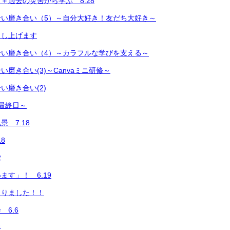
＋過去の災害から学ぶ 8.28
合い磨き合い（5）～自分大好き！友だち大好き～
し上げます
合い磨き合い（4）～カラフルな学びを支える～
磨き合い(3)～Canvaミニ研修～
い磨き合い(2)
最終日～
 7.18
8
2
ます」！ 6.19
まりました！！
6.6
4