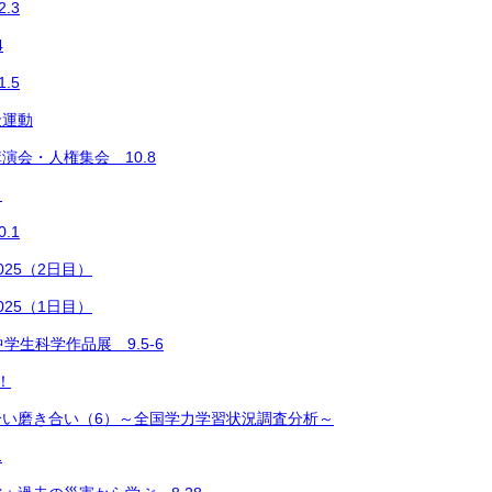
.3
4
.5
金運動
演会・人権集会 10.8
展
.1
25（2日目）
25（1日目）
学生科学作品展 9.5-6
！
合い磨き合い（6）～全国学力学習状況調査分析～
1