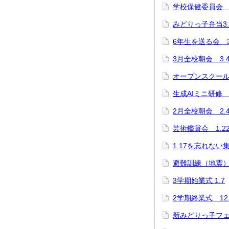
学校保健委員会 3
みどりっ子弁当3.
6年生を送る会 3
3月全校朝会 3.
オープンスクール 
生成AIミニ研修 1
2月全校朝会 2.
芸術鑑賞会 1.2
1.17を忘れない
避難訓練（地震） 
3学期始業式 1.7
2学期終業式 12.
新みどりっ子フェス 1