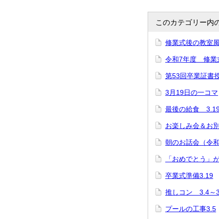
このカテゴリー内
修業式後の教室風景
令和7年度 修業式
第53回卒業証書授
3月19日の一コマ
最後の給食 3.1
お楽しみ会＆お別れ
朝のお話会（令和7
「おめでとう」が
卒業式準備3.19
推しコン 3.4～3
プールの工事3.5