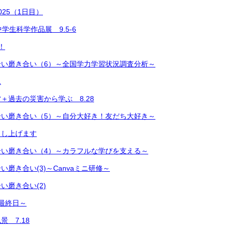
25（1日目）
学生科学作品展 9.5-6
！
合い磨き合い（6）～全国学力学習状況調査分析～
1
＋過去の災害から学ぶ 8.28
合い磨き合い（5）～自分大好き！友だち大好き～
し上げます
合い磨き合い（4）～カラフルな学びを支える～
磨き合い(3)～Canvaミニ研修～
い磨き合い(2)
最終日～
 7.18