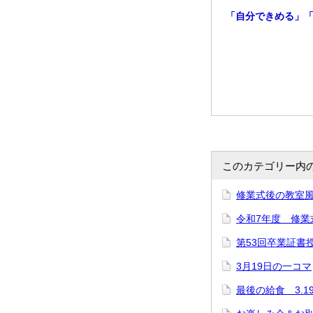
「自分できめる」
このカテゴリー内
修業式後の教室風景
令和7年度 修業式
第53回卒業証書授
3月19日の一コマ
最後の給食 3.1