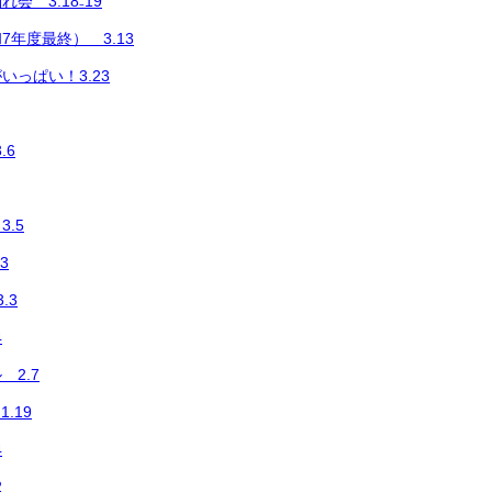
会 3.18₋19
年度最終） 3.13
いっぱい！3.23
.6
.5
3
.3
4
2.7
.19
4
2