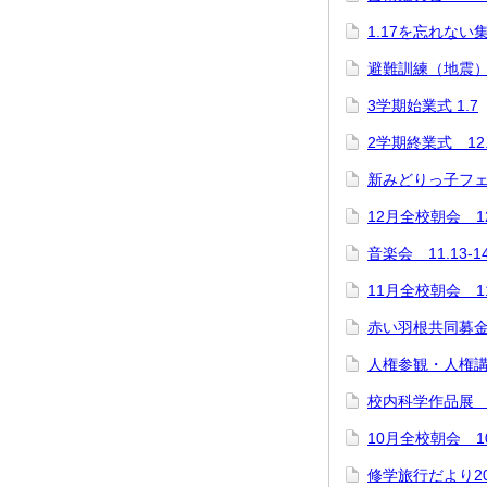
1.17を忘れない
避難訓練（地震） 
3学期始業式 1.7
2学期終業式 12.
新みどりっ子フェス 1
12月全校朝会 12
音楽会 11.13-1
11月全校朝会 11
赤い羽根共同募
人権参観・人権講
校内科学作品
10月全校朝会 10
修学旅行だより20