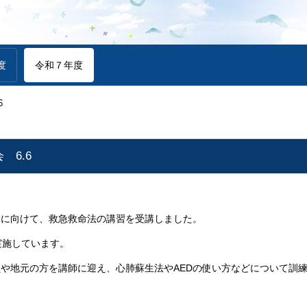
度
令和７年度
6
 6.6
習に向けて、救急救命法の講習を受講しました。
実施しています。
や地元の方を講師に迎え、心肺蘇生法やAEDの使い方などについて訓