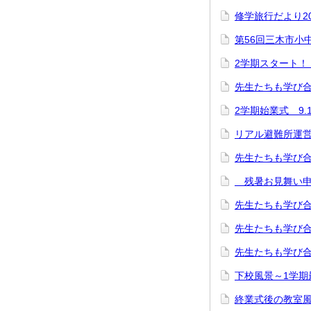
修学旅行だより20
第56回三木市小中
2学期スタート！
先生たちも学び
2学期始業式 9.
リアル避難所運営
先生たちも学び
残暑お見舞い申
先生たちも学び
先生たちも学び合い
先生たちも学び合
下校風景～1学期
終業式後の教室風景