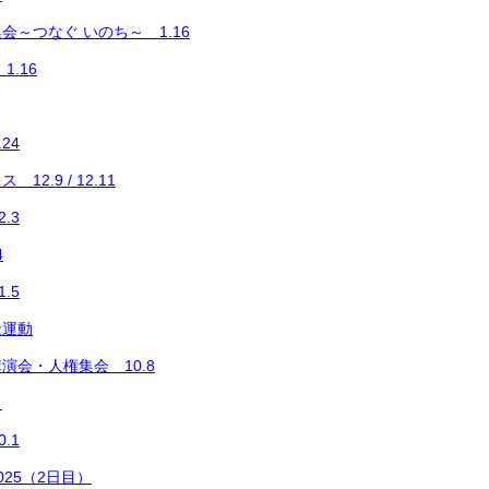
集会～つなぐ いのち～ 1.16
1.16
24
2.9 / 12.11
.3
4
.5
金運動
演会・人権集会 10.8
展
.1
25（2日目）