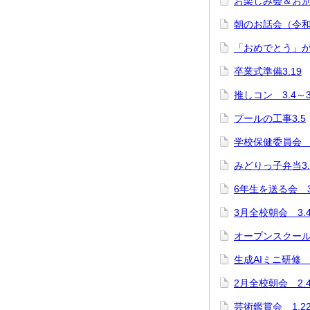
お楽しみ会＆お別れ
朝のお話会（令和7
「おめでとう」が
卒業式準備3.19
推しコン 3.4～3
プールの工事3.5
学校保健委員会 3
みどりっ子弁当3.
6年生を送る会 3
3月全校朝会 3.
オープンスクール 
生成AIミニ研修 1
2月全校朝会 2.
芸術鑑賞会 1.2