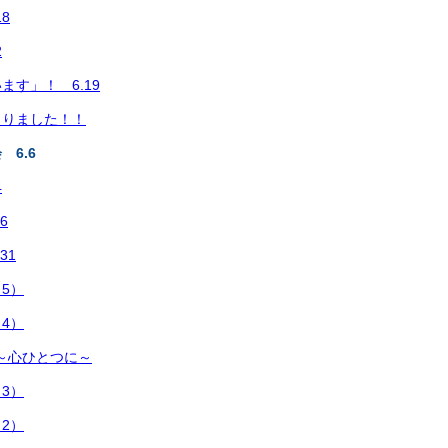
8
2
ます」！ 6.19
まりました！！
6.6
4
6
31
5）
4）
 ～心ひとつに～
3）
2）