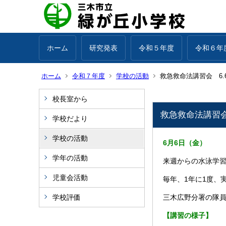
ホーム
研究発表
令和５年度
令和６年
ホーム
令和７年度
学校の活動
救急救命法講習会 6.
校長室から
救急救命法講習会
学校だより
学校の活動
6月6日（金）
学年の活動
来週からの水泳学
児童会活動
毎年、1年に1度、
学校評価
三木広野分署の隊員
【講習の様子】