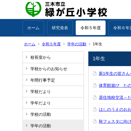
ホーム
研究発表
令和５年度
令和６年
ホーム
令和５年度
学年の活動
1年生
校長室から
1年生
学校からのお知らせ
新1年生の皆さん
年間行事予定
体育館遊び た
学校だより
居住地校交流～た
学年だより
はしのうえのお
学校の活動
秋フェスタに向け
学年の活動