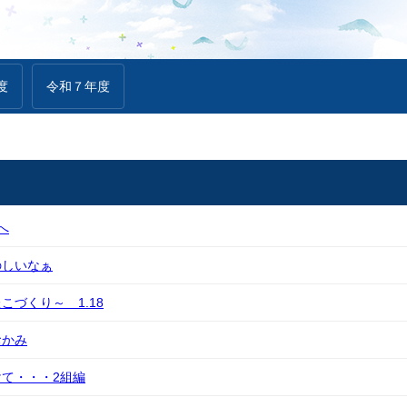
度
令和７年度
へ
のしいなぁ
こづくり～ 1.18
おかみ
て・・・2組編