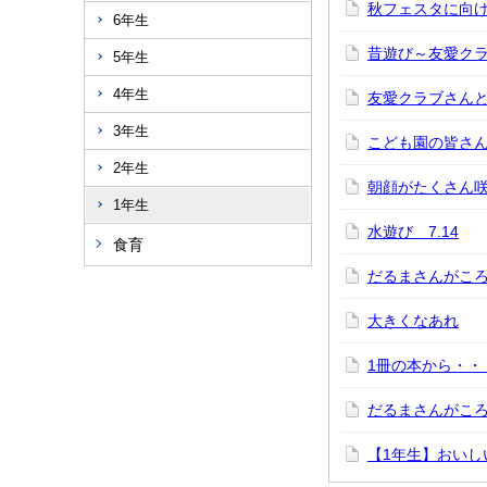
秋フェスタに向け
6年生
昔遊び～友愛ク
5年生
4年生
友愛クラブさんと
3年生
こども園の皆さん
2年生
朝顔がたくさん咲
1年生
水遊び 7.14
食育
だるまさんがころ
大きくなあれ
1冊の本から・・・
だるまさんがころ
【1年生】おいし