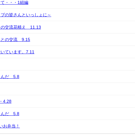
て・・・1組編
ラブの皆さんといっしょに～
の交流花植え 11.13
との交流 9.15
いています。7.11
んだ 5.8
4.28
んだ 5.8
いお弁当！