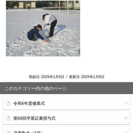
登録日:
2025年1月9日
/
更新日:
2025年1月9日
このカテゴリー内の他のページ
令和6年度修業式
第68回卒業証書授与式