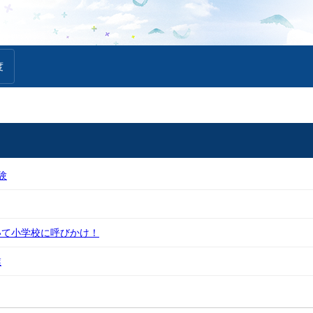
度
験
いて小学校に呼びかけ！
業