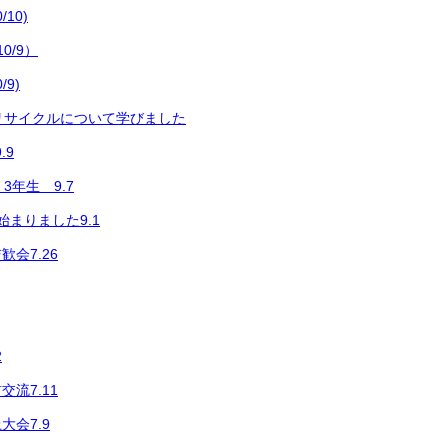
10)
0/9）
9)
リサイクルについて学びました
.9
3年生 9.7
始まりました9.1
会7.26
2
流7.11
大会7.9