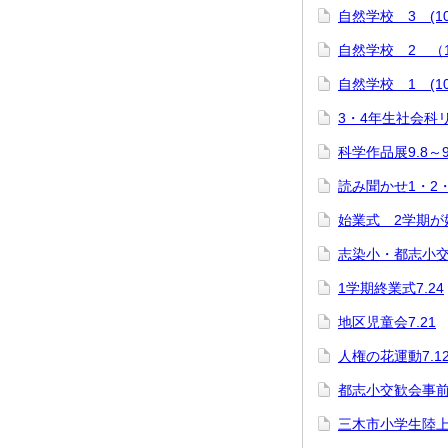
自然学校 3 (10/
自然学校 2 （1
自然学校 1 (10/
3・4年生社会科
科学作品展9.8～9
読み聞かせ1・2・
始業式 2学期が
志染小・都志小交歓
1学期終業式7.24
地区児童会7.21
人権の花運動7.1
都志小交歓会事前交
三木市小学生陸上