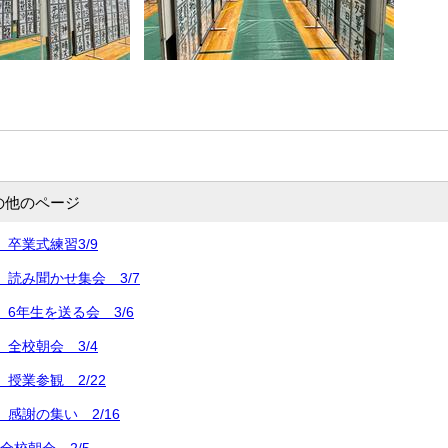
の他のページ
 卒業式練習3/9
) 読み聞かせ集会 3/7
) 6年生を送る会 3/6
 全校朝会 3/4
 授業参観 2/22
 感謝の集い 2/16