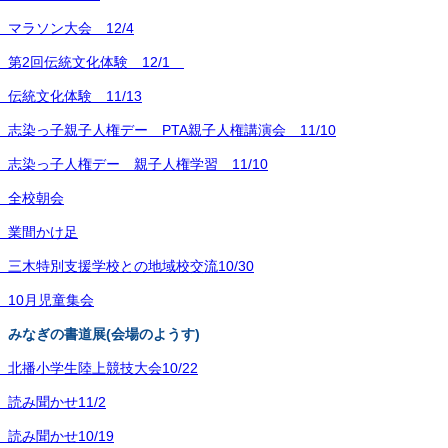
) マラソン大会 12/4
) 第2回伝統文化体験 12/1
 伝統文化体験 11/13
) 志染っ子親子人権デー PTA親子人権講演会 11/10
) 志染っ子人権デー 親子人権学習 11/10
) 全校朝会
) 業間かけ足
) 三木特別支援学校との地域校交流10/30
) 10月児童集会
) みなぎの書道展(会場のようす)
) 北播小学生陸上競技大会10/22
 読み聞かせ11/2
 読み聞かせ10/19