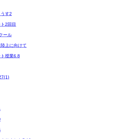
うす2
ト2回目
クール
生陸上に向けて
ト授業6.8
7(1)
4
9
5