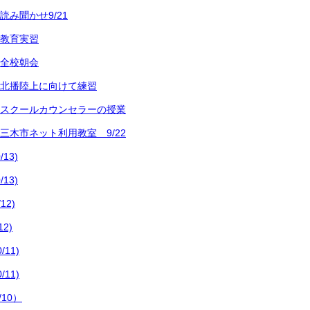
読み聞かせ9/21
 教育実習
 全校朝会
) 北播陸上に向けて練習
) スクールカウンセラーの授業
 三木市ネット利用教室 9/22
13)
13)
12)
2)
11)
11)
10）