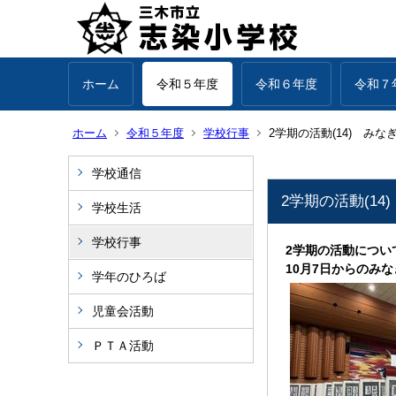
ホーム
令和５年度
令和６年度
令和７
ホーム
令和５年度
学校行事
2学期の活動(14) みな
学校通信
2学期の活動(14
学校生活
学校行事
2学期の活動につい
10月7日からのみ
学年のひろば
児童会活動
ＰＴＡ活動