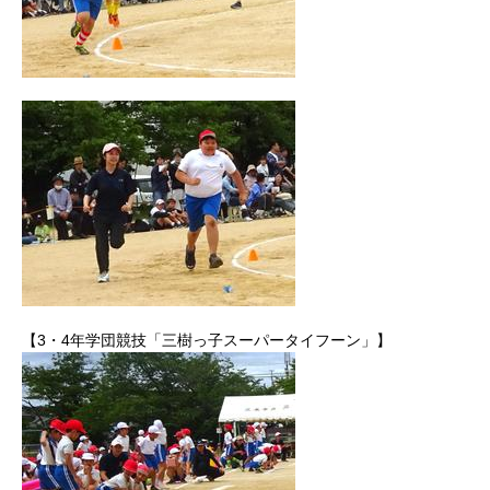
【3・4年学団競技「三樹っ子スーパータイフーン」】