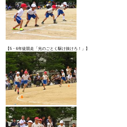
【5・6年徒競走「光のごとく駆け抜けろ！」】