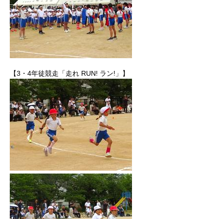
【3・4年徒競走「走れ RUN! ラン!」】