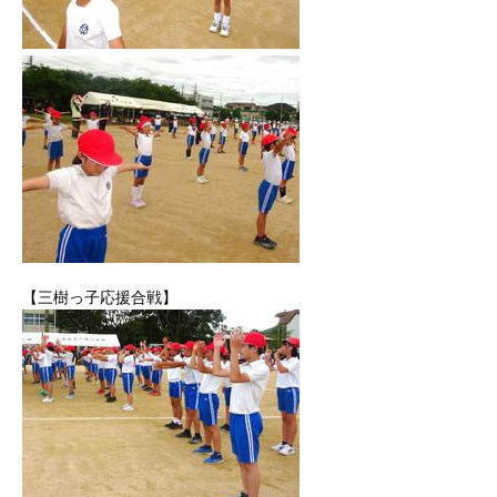
【三樹っ子応援合戦】