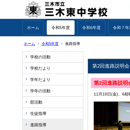
ホーム
令和5年度
令和6年度
令和７年
ホーム
令和5年度
進路指導
学校の活動
第2回進路説明会
学校だより
学年だより
第2回進路説明
学年の活動
11月10日(金)、
部活動
生徒指導
進路指導