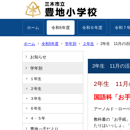
ホーム
令和5年度
令和６年度
令和７
ホーム
令和5年度
学年別
２年生
2年生 11月の
お知らせ
2年生 11月の
学年別
１年生
2年生 11
２年生
国語科「お
３年生
６年生
アーノルド・ロー
４・５年
教科書の「お手紙
たりはいっしょ」「
豊地っ子だより