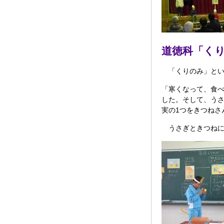
道徳科「く
「くりのみ」とい
「寒くなって、食
した。そして、う
実の1つをきつねさ
うさぎときつねに