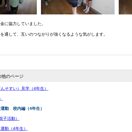
募金に協力していました。
動を通して、互いのつながりが強くなるような気がします。
の他のページ
んそすい）見学（4年生）
）
運動 校内編（4年生）
親子活動）
運動（4年生）