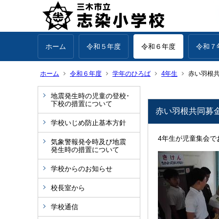
ホーム
令和５年度
令和６年度
令和７
ホーム
令和６年度
学年のひろば
4年生
赤い羽根
地震発生時の児童の登校･
下校の措置について
赤い羽根共同募
学校いじめ防止基本方針
4年生が児童集会で
気象警報発令時及び地震
発生時の措置について
学校からのお知らせ
校長室から
学校通信