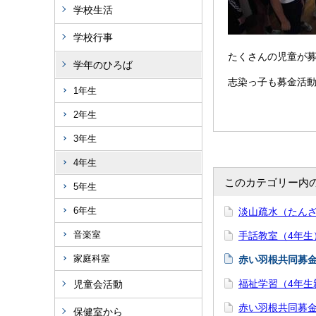
学校生活
学校行事
たくさんの児童が
学年のひろば
志染っ子も募金活
1年生
2年生
3年生
4年生
このカテゴリー内
5年生
6年生
淡山疏水（たんざ
音楽室
手話教室（4年生
家庭科室
赤い羽根共同募金
福祉学習（4年生
児童会活動
赤い羽根共同募金
保健室から