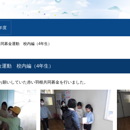
年度
共同募金運動 校内編（4年生）
金運動 校内編（4年生）
お願いしていた赤い羽根共同募金を行いました。