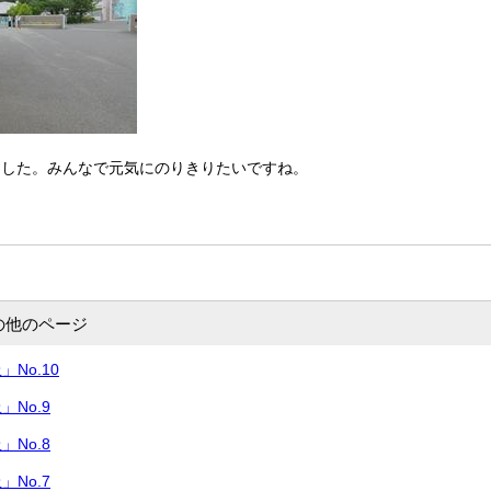
ました。みんなで元気にのりきりたいですね。
の他のページ
No.10
No.9
No.8
No.7