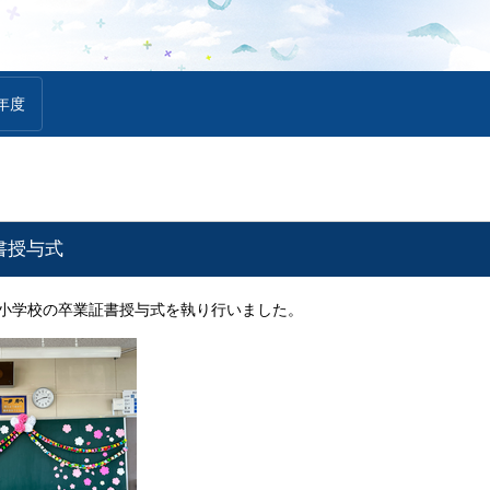
年度
書授与式
東小学校の卒業証書授与式を執り行いました。