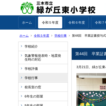
ホーム
令和５年度
令和６年度
令和７
ホーム
令和５年度
学校行事
第44回 卒業証書授与式
学校紹介
第44回 卒業証
気象警報発表時・地震発
生時の対応
3月21日、緑が丘
学校評価
学校行事
校長室の窓
6年生の部屋
5年生の部屋