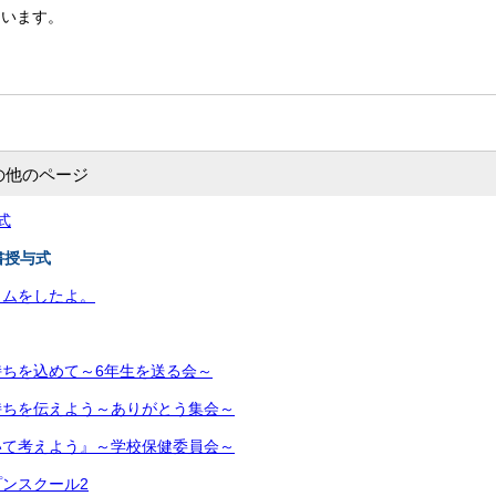
ています。
の他のページ
式
書授与式
イムをしたよ。
ちを込めて～6年生を送る会～
持ちを伝えよう～ありがとう集会～
いて考えよう』～学校保健委員会～
ンスクール2