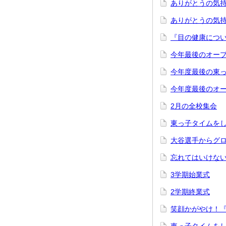
ありがとうの気持
ありがとうの気
『目の健康につ
今年最後のオープ
今年度最後の東
今年度最後のオ
2月の全校集会
東っ子タイムを
大谷選手からグ
忘れてはいけない
3学期始業式
2学期終業式
笑顔かがやけ！