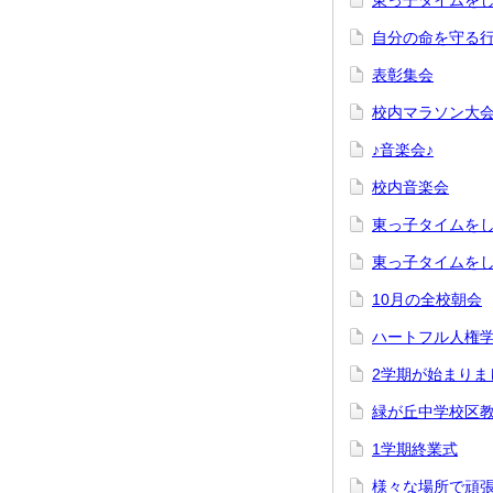
東っ子タイムを
自分の命を守る
表彰集会
校内マラソン大
♪音楽会♪
校内音楽会
東っ子タイムを
東っ子タイムを
10月の全校朝会
ハートフル人権
2学期が始まりま
緑が丘中学校区
1学期終業式
様々な場所で頑