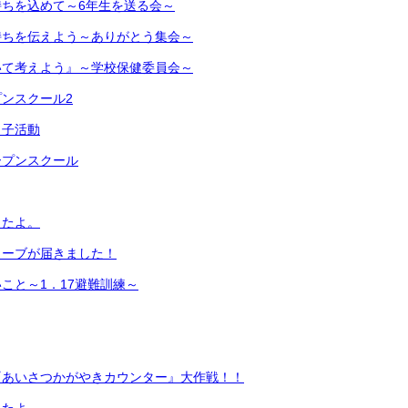
ちを込めて～6年生を送る会～
持ちを伝えよう～ありがとう集会～
いて考えよう』～学校保健委員会～
ンスクール2
っ子活動
ープンスクール
したよ。
ローブが届きました！
こと～1．17避難訓練～
『あいさつかがやきカウンター』大作戦！！