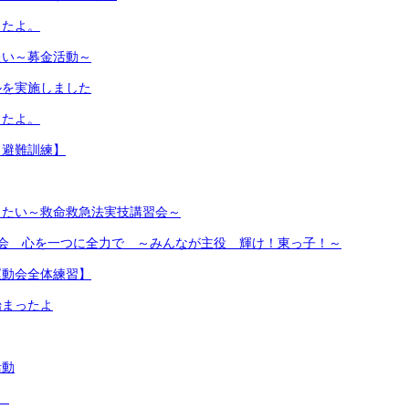
したよ。
たい～募金活動～
ルを実施しました
したよ。
【避難訓練】
りたい～救命救急法実技講習会～
動会 心を一つに全力で ～みんなが主役 輝け！東っ子！～
運動会全体練習】
始まったよ
活動
会