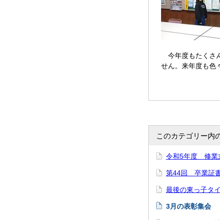
今年度もたくさん
せん。来年度も色
このカテゴリー内
令和5年度 修業
第44回 卒業証
最後の東っ子タ
3月の表彰集会