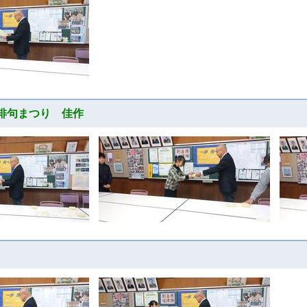
市俳句まつり 佳作