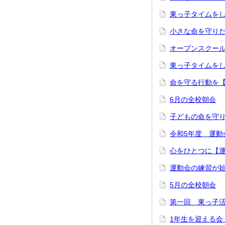
東っ子タイムを
小さな命を守り
オープンスクー
東っ子タイムを
命を守る行動を
6月の全校朝会
子どもの命を守
令和5年度 運
心をひとつに【
運動会の練習が
5月の全校朝会
第一回 東っ子
1年生を迎える