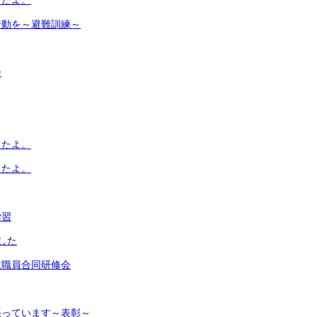
したよ。
行動を～避難訓練～
会
したよ。
したよ。
学習
した
教職員合同研修会
張っています～表彰～