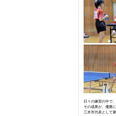
日々の練習の中で
その成果が、優勝
三木市代表として