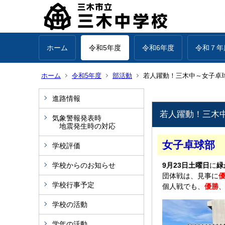
ホーム
令和5年度
令和6年度
令和７年
ホーム
令和5年度
部活動
若人躍動！三木中～女子卓球
進路情報
若人躍動！三木中
気象警報発表時
地震発生時の対応
女子卓球部
学校評価
学校からのお知らせ
9月23日土曜日
に
緑
団体戦は、見事に
学校行事予定
個人戦でも、
優勝
学校の活動
学年の活動