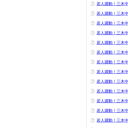
若人躍動！三木中
若人躍動！三木中
若人躍動！三木中
若人躍動！三木中
若人躍動！三木中
若人躍動！三木中
若人躍動！三木中
若人躍動！三木中
若人躍動！三木中
若人躍動！三木中
若人躍動！三木中
若人躍動！三木中
若人躍動！三木中