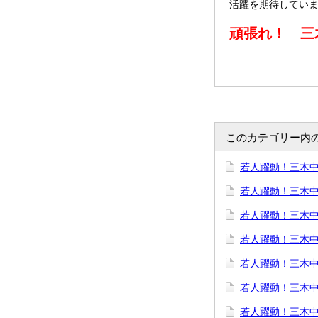
活躍を期待してい
頑張れ！ 三
このカテゴリー内
若人躍動！三木中
若人躍動！三木中
若人躍動！三木中
若人躍動！三木中
若人躍動！三木中
若人躍動！三木中
若人躍動！三木中