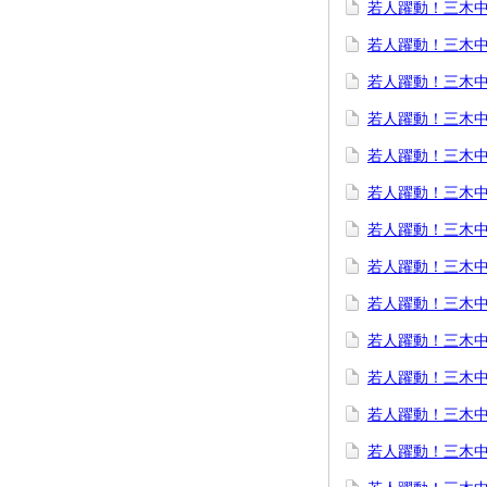
若人躍動！三木中
若人躍動！三木中
若人躍動！三木中
若人躍動！三木中
若人躍動！三木中
若人躍動！三木中
若人躍動！三木中
若人躍動！三木中
若人躍動！三木中
若人躍動！三木中
若人躍動！三木中
若人躍動！三木中
若人躍動！三木中