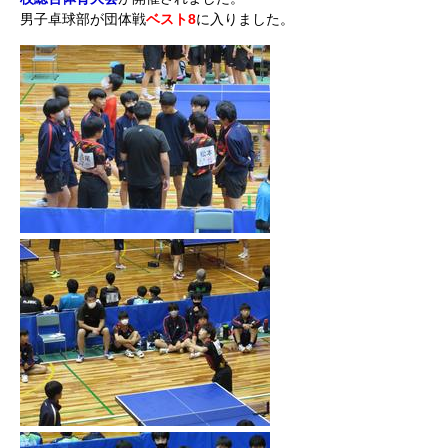
男子卓球部が団体戦
ベスト8
に入りました。