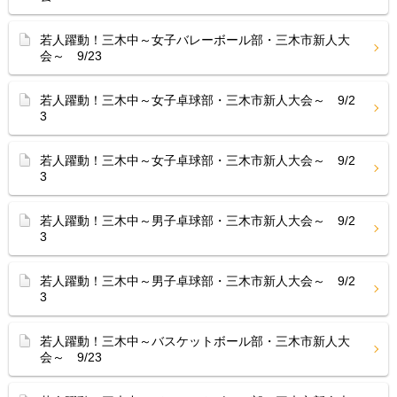
若人躍動！三木中～女子バレーボール部・三木市新人大
会～ 9/23
若人躍動！三木中～女子卓球部・三木市新人大会～ 9/2
3
若人躍動！三木中～女子卓球部・三木市新人大会～ 9/2
3
若人躍動！三木中～男子卓球部・三木市新人大会～ 9/2
3
若人躍動！三木中～男子卓球部・三木市新人大会～ 9/2
3
若人躍動！三木中～バスケットボール部・三木市新人大
会～ 9/23