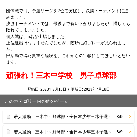
団体戦では、予選リーグを2位で突破し、決勝トーナメントに進
みました。
決勝トーナメントでは、最後まで食い下がりましたが、惜しくも
敗れてしまいました。
個人戦は、5名が出場しました。
上位進出はなりませんでしたが、随所に好プレーが見られまし
た。
部活動で得た貴重な経験を、これからの宝物にしてほしいと思い
ます。
頑張れ！三木中学校 男子卓球部
登録日:
2023年7月18日
/
更新日:
2023年7月18日
このカテゴリー内の他のページ
若人躍動！三木中～野球部・全日本少年三木予選～ 3/9
若人躍動！三木中～野球部・全日本少年三木予選～ 3/9