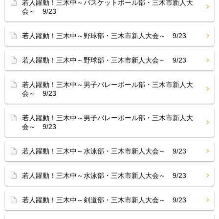
若人躍動！三木中～バスケットボール部・三木市新人大
会～ 9/23
若人躍動！三木中～野球部・三木市新人大会～ 9/23
若人躍動！三木中～野球部・三木市新人大会～ 9/23
若人躍動！三木中～男子バレーボール部・三木市新人大
会～ 9/23
若人躍動！三木中～男子バレーボール部・三木市新人大
会～ 9/23
若人躍動！三木中～水泳部・三木市新人大会～ 9/23
若人躍動！三木中～水泳部・三木市新人大会～ 9/23
若人躍動！三木中～剣道部・三木市新人大会～ 9/23