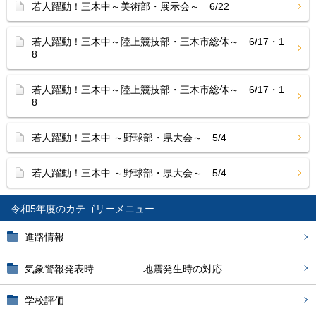
若人躍動！三木中～美術部・展示会～ 6/22
若人躍動！三木中～陸上競技部・三木市総体～ 6/17・1
8
若人躍動！三木中～陸上競技部・三木市総体～ 6/17・1
8
若人躍動！三木中 ～野球部・県大会～ 5/4
若人躍動！三木中 ～野球部・県大会～ 5/4
令和5年度
進路情報
気象警報発表時 地震発生時の対応
学校評価