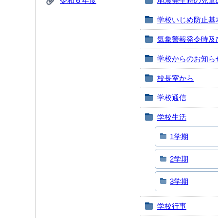
令和６年度
地震発生時の児童
学校いじめ防止基
気象警報発令時及
学校からのお知ら
校長室から
学校通信
学校生活
1学期
2学期
3学期
学校行事