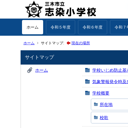
ホーム
令和５年度
令和６年度
令和７
ホーム
サイトマップ:
現在の場所
サイトマップ
ホーム
学校いじめ防止基
気象警報発令時及
学校概要
所在地
校歌