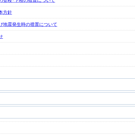
の登校･下校の措置について
本方針
び地震発生時の措置について
せ