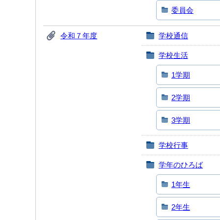
委員会
令和７年度
学校通信
学校生活
1学期
2学期
3学期
学校行事
学年のひろば
1年生
2年生