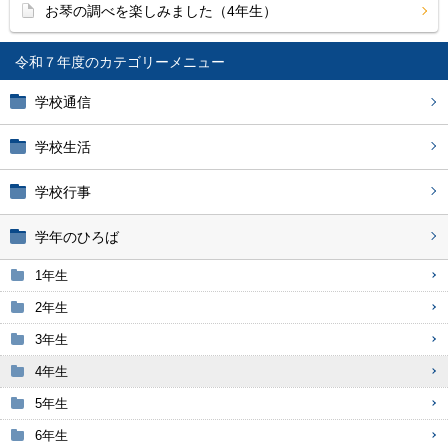
お琴の調べを楽しみました（4年生）
令和７年度
学校通信
学校生活
学校行事
学年のひろば
1年生
2年生
3年生
4年生
5年生
6年生