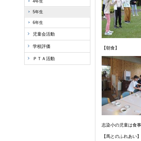
4年生
5年生
6年生
児童会活動
学校評価
【朝食】
ＰＴＡ活動
志染小の児童は食
【馬とのふれあい