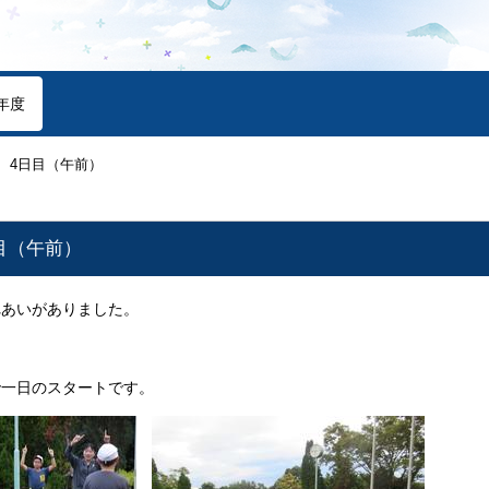
年度
 4日目（午前）
目（午前）
れあいがありました。
で一日のスタートです。