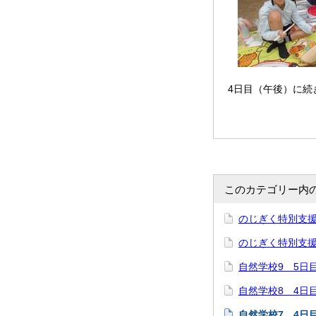
4日目（午後）に続
このカテゴリー内
のじぎく特別支援
のじぎく特別支援
自然学校9 5日
自然学校8 4日
自然学校7 4日