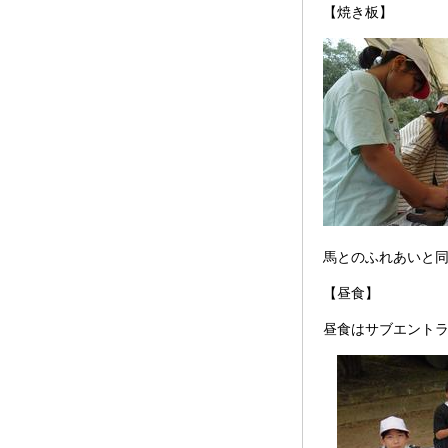
【焼き板】
馬とのふれあいと
【昼食】
昼食はサブエント