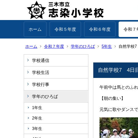
ホーム
令和５年度
令和６年度
令和７
ホーム
令和７年度
学年のひろば
5年生
自然学校7
学校通信
自然学校7 4日
学校生活
学校行事
午前中は馬とのふ
学年のひろば
【朝の集い】
1年生
元気に歌やダンス
2年生
3年生