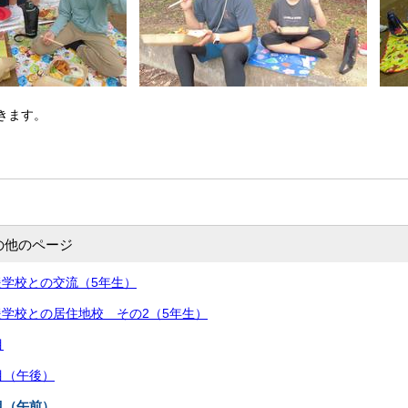
きます。
の他のページ
学校との交流（5年生）
学校との居住地校 その2（5年生）
目
目（午後）
目（午前）