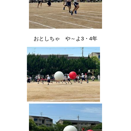
おとしちゃ や～よ3・4年