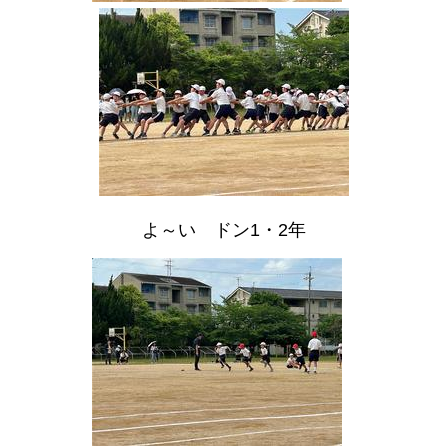
よ～い ドン1・2年