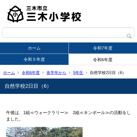
ホーム
令和7年度
令和５年度
令和6年度
ホーム
令和6年度
各学年から
5年生
自然学校2日目（6）
自然学校2日目（6）
午後は、1組≪ウォークラリー≫ 2組≪キンボール≫の活動をし
ました。