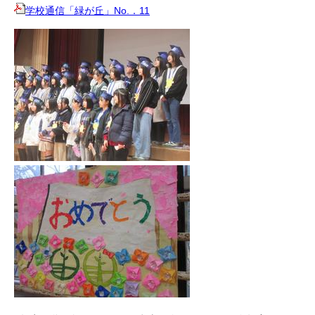
学校通信「緑が丘」No.．11