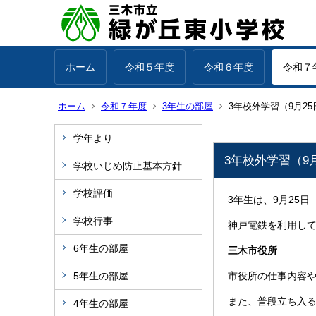
ホーム
令和５年度
令和６年度
令和７
ホーム
令和７年度
3年生の部屋
3年校外学習（9月25
学年より
3年校外学習（9
学校いじめ防止基本方針
学校評価
3年生は、9月25日
学校行事
神戸電鉄を利用し
6年生の部屋
三木市役所
5年生の部屋
市役所の仕事内容
また、普段立ち入
4年生の部屋