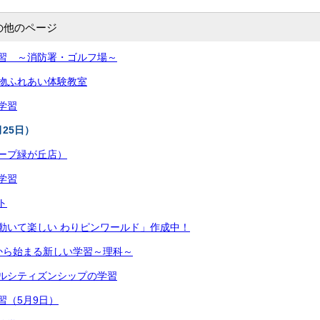
の他のページ
習 ～消防署・ゴルフ場～
物ふれあい体験教室
学習
25日）
ープ緑が丘店）
学習
ト
動いて楽しい わりピンワールド」作成中！
から始まる新しい学習～理科～
ルシティズンシップの学習
（5月9日）