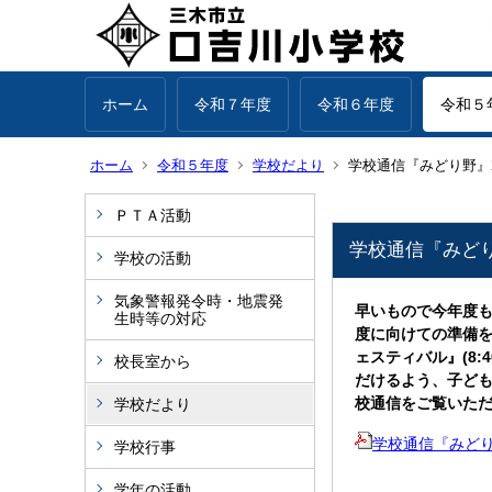
ホーム
令和７年度
令和６年度
令和５
ホーム
令和５年度
学校だより
学校通信『みどり野』2月
ＰＴＡ活動
学校通信『みどり野
学校の活動
気象警報発令時・地震発
早いもので今年度も
生時等の対応
度に向けての準備を
ェスティバル』(8
校長室から
だけるよう、子ど
校通信をご覧いた
学校だより
学校通信『みどり野』2
学校行事
学年の活動