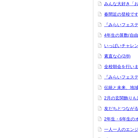
みんな大好き「おは
春間近の登校です(2
『みらいフェスティ
4年生の算数(自由
いっぱいチャレンジ
素直な心(2/8)
全校朝会を行いまし
『みらいフェスティ
伝統と未来、地域と
2月の玄関飾りも素
友だちとつながる、
2年生・6年生のオ
一人一人のエンジン