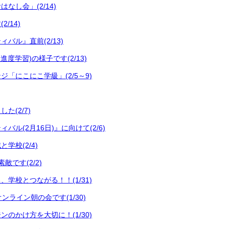
なし会」(2/14)
/14)
バル』直前(2/13)
進度学習)の様子です(2/13)
「にこにこ学級」(2/5～9)
た(2/7)
バル(2月16日)』に向けて(2/6)
学校(2/4)
敵です(2/2)
学校とつながる！！(1/31)
ンライン朝の会です(1/30)
のかけ方を大切に！(1/30)