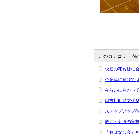
このカテゴリー内
校庭の花も皆に会え
卒業式に向けて(3/
みらいに向かって(3
口吉川町民文化祭に
ステップアップ教室
救助・刺股の実技研
「おはなし会」あり