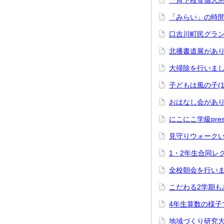
一斉下校＆個人懇談(
「みらい」の時間ロ
口吉川町民グランド
北播書道展がありま
大掃除を行いました(
子どもは風の子(12
おはなし会がありま
にこにこ学級pres
見守りウォークい
1・2年生合同レク！
全校朝会を行いまし
こだわる2学期もあ
4年生算数の様子です
地域づくり研究大