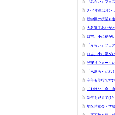
『みらい』フェス
3・4年生はオンラ
新学期の授業も進み
大谷選手ありがとう
口吉川小に福がいっ
「みらい」フェステ
口吉川小に福がいっ
見守りウォークい
「凧凧あ～がれ！」(
今年も修行です(1/
「おはなし会」今年
新年を迎えて(1/4
地区児童会・学級活