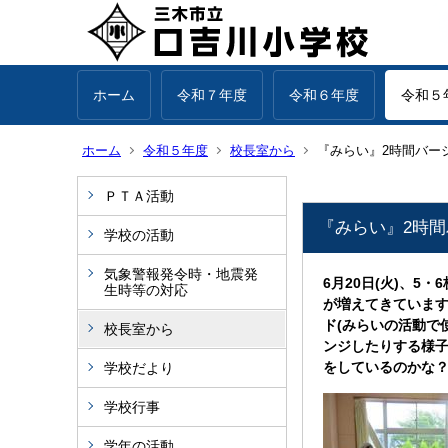
ホーム
令和７年度
令和６年度
令和５
ホーム
令和５年度
校長室から
『みらい』2時間バージョ
ＰＴＡ活動
『みらい』2時間バ
学校の活動
気象警報発令時・地震発
6月20日(火)、
生時等の対応
が増えてきていま
ド(みらいの活動で
校長室から
ンジしたりする様子
をしているのかな
学校だより
学校行事
学年の活動