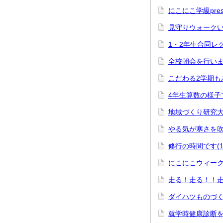
にこにこ学級pres
見守りウォークい
1・2年生合同レク！
全校朝会を行いまし
こだわる2学期もあ
4年生算数の様子です
地域づくり研究大
やる気が寒さを吹き
修行の時間です(11
にこにこウィークを
走る！走る！！走る
ダイハツものづくり
就学時健康診断を実