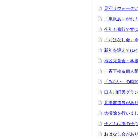
見守りウォークい
「凧凧あ～がれ！」(
今年も修行です(1/
「おはなし会」今年
新年を迎えて(1/4
地区児童会・学級活
一斉下校＆個人懇談(
「みらい」の時間ロ
口吉川町民グランド
北播書道展がありま
大掃除を行いました(
子どもは風の子(12
おはなし会がありま