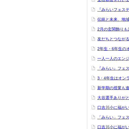
『みらいフェスティ
伝統と未来、地域と
2月の玄関飾りも素
友だちとつながる、
2年生・6年生のオ
一人一人のエンジン
『みらい』フェス
3・4年生はオンラ
新学期の授業も進み
大谷選手ありがとう
口吉川小に福がいっ
「みらい」フェステ
口吉川小に福がいっ