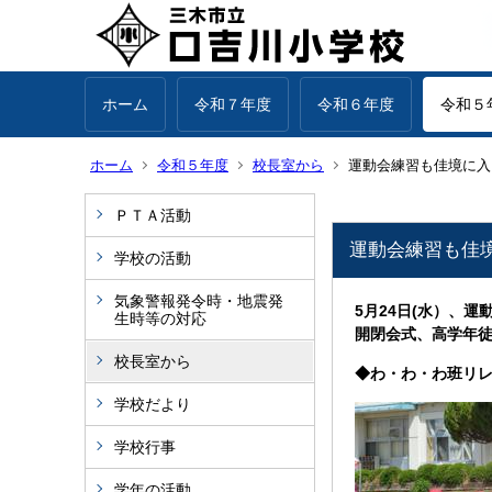
ホーム
令和７年度
令和６年度
令和５
ホーム
令和５年度
校長室から
運動会練習も佳境に入りま
ＰＴＡ活動
運動会練習も佳境に
学校の活動
気象警報発令時・地震発
5月24日(水）、
生時等の対応
開閉会式、高学年
校長室から
◆わ・わ・わ班リ
学校だより
学校行事
学年の活動