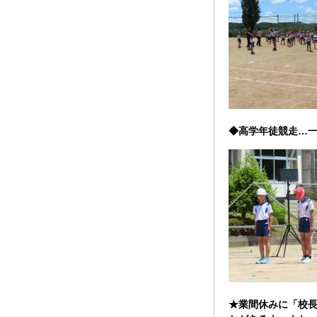
◆高学年徒競走…
★業間休みに「校