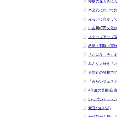
校庭の花も皆に会え
卒業式に向けて(3/
みらいに向かって(3
口吉川町民文化祭に
ステップアップ教室
救助・刺股の実技研
「おはなし会」あり
みんな大好き「おは
春間近の登校です(2
『みらいフェスティ
4年生の算数(自由
いっぱいチャレンジ
素直な心(2/8)
全校朝会を行いまし