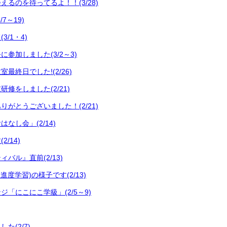
るのを待ってるよ！！(3/28)
7～19)
/1・4)
参加しました(3/2～3)
最終日でした!(2/26)
修をしました(2/21)
がとうございました！(2/21)
なし会」(2/14)
/14)
バル』直前(2/13)
進度学習)の様子です(2/13)
「にこにこ学級」(2/5～9)
た(2/7)