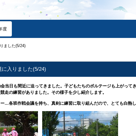
年度
した(5/24)
入りました(5/24)
運動会当日も間近に迫ってきました。子どもたちのボルテージも上がって
徒競走の練習がありました。その様子を少し紹介します。
レー…各班作戦会議を持ち、真剣に練習に取り組んだので、とても白熱