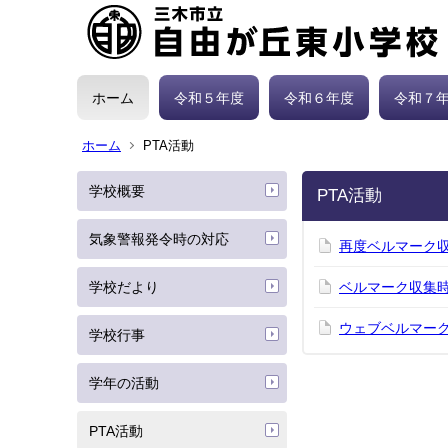
ホーム
令和５年度
令和６年度
令和７
ホーム
PTA活動
学校概要
PTA活動
気象警報発令時の対応
再度ベルマーク
学校だより
ベルマーク収集
ウェブベルマー
学校行事
学年の活動
PTA活動