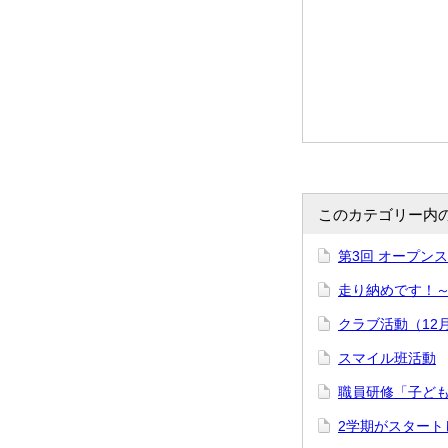
このカテゴリー内
第3回 オープン
走り納めです！
クラブ活動（12
スマイル班活動
職員研修「子ど
2学期がスタート