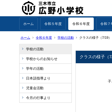
ホーム
令和５年度
令和６年度
令和７
ホーム
令和６年度
学校の活動
クラスの様子（7/19）
学校の活動
クラスの様子（7/
学校からのお知らせ
学年の活動
日本語指導より
子
児童会活動
今月の行事より