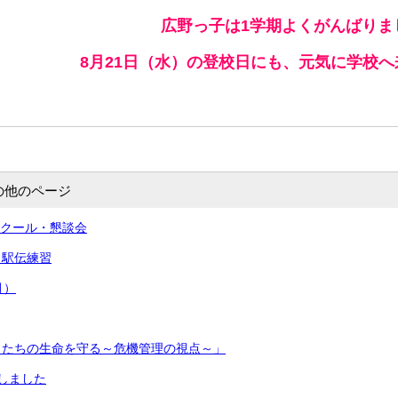
広野っ子は1学期よくがんばりま
8月21日（水）の登校日にも、元気に学校
の他のページ
スクール・懇談会
～駅伝練習
月）
もたちの生命を守る～危機管理の視点～」
しました