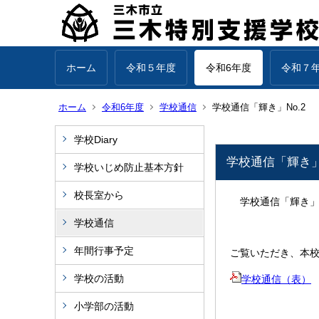
ホーム
令和５年度
令和6年度
令和７
ホーム
令和6年度
学校通信
学校通信「輝き」No.2
学校Diary
学校通信「輝き」N
学校いじめ防止基本方針
校長室から
学校通信「輝き」N
学校通信
年間行事予定
ご覧いただき、本
学校の活動
学校通信（表）
小学部の活動