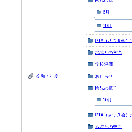
園児の様子
6月
10月
PTA（さつき会）
地域との交流
学校評価
令和７年度
おしらせ
園児の様子
10月
PTA（さつき会）
地域との交流