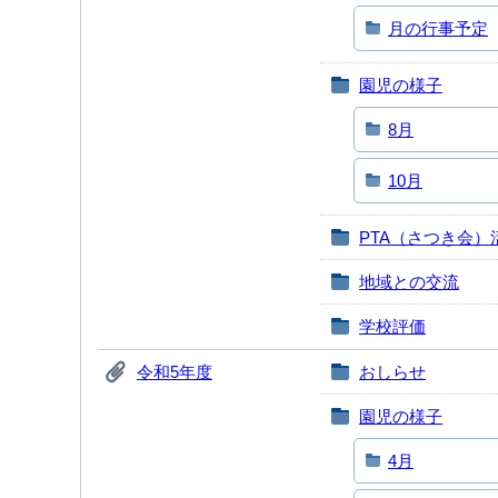
月の行事予定
園児の様子
8月
10月
PTA（さつき会）
地域との交流
学校評価
令和5年度
おしらせ
園児の様子
4月