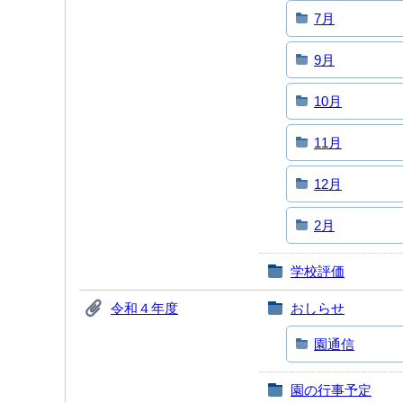
7月
9月
10月
11月
12月
2月
学校評価
令和４年度
おしらせ
園通信
園の行事予定