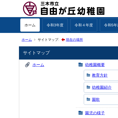
ホーム
令和3年度
令和４年度
令和5年
ホーム
サイトマップ:
現在の場所
サイトマップ
ホーム
幼稚園概要
教育方針
幼稚園紹介
園歌
園児の様子