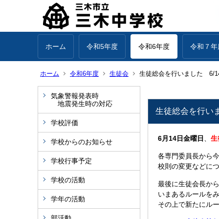
ホーム
令和5年度
令和6年度
令和７年
ホーム
令和6年度
生徒会
生徒総会を行いました 6/1
気象警報発表時
地震発生時の対応
生徒総会を行いま
学校評価
6月14日金曜日
、
生
学校からのお知らせ
各専門委員長から
学校行事予定
校則の変更などに
学校の活動
最後に生徒会長か
いまあるルールを
学年の活動
その上で新たにル
部活動