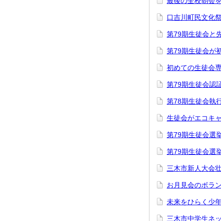
最後の全校朝会を
口吉川町民文化祭
第79期生徒会と
第79期生徒会が
初めての生徒会専
第79期生徒会認
第78期生徒会執行
生徒会がエコキャ
第79期生徒会選
第79期生徒会選挙
三木市新人大会壮
お月見会のボラン
未来をひらく少年
三木市中学生ネッ