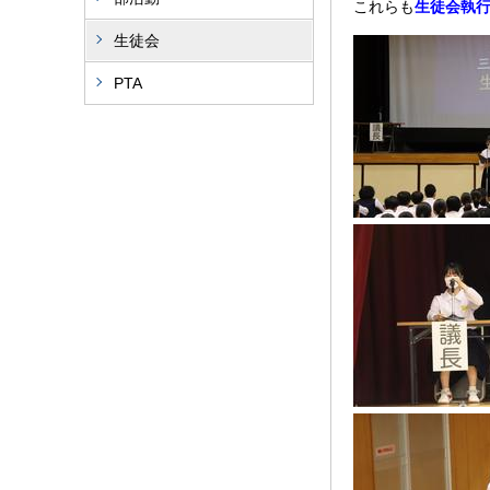
これらも
生徒会執
生徒会
PTA