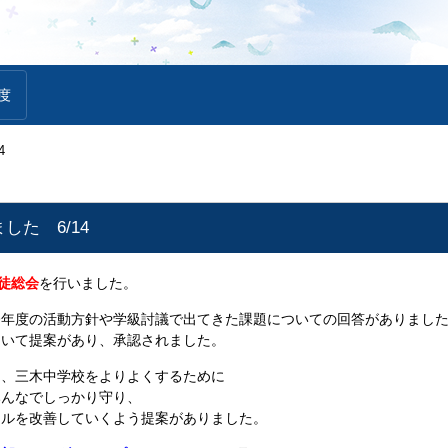
度
4
した 6/14
徒総会
を行いました。
今年度の活動方針や学級討議で出てきた課題についての回答がありまし
ついて提案があり、承認されました。
ら、三木中学校をよりよくするために
みんなでしっかり守り、
ールを改善していくよう提案がありました。