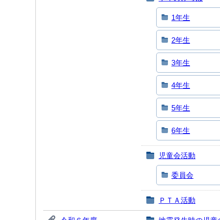
1年生
2年生
3年生
4年生
5年生
6年生
児童会活動
委員会
ＰＴＡ活動