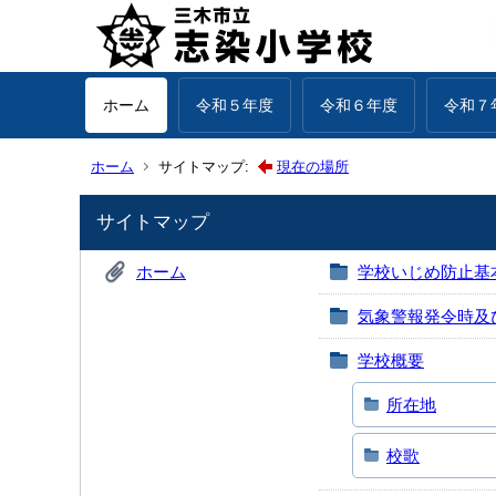
ホーム
令和５年度
令和６年度
令和７
ホーム
サイトマップ:
現在の場所
サイトマップ
ホーム
学校いじめ防止基
気象警報発令時及
学校概要
所在地
校歌